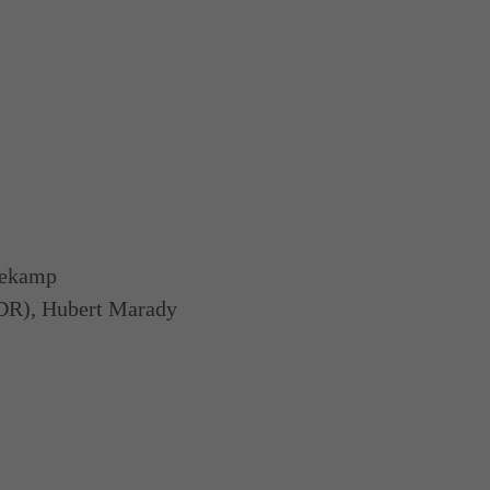
eekamp
DR), Hubert Marady