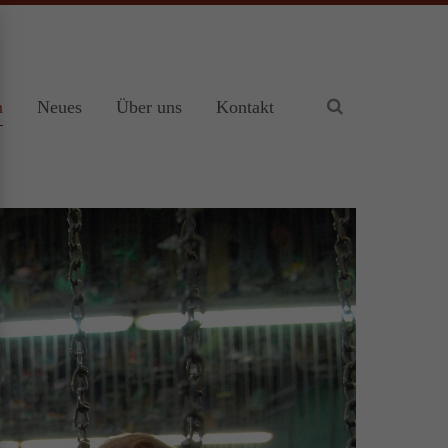
istiert
Der Eintrag "offcanvas-col4" existiert
leider nicht.
n
Neues
Über uns
Kontakt