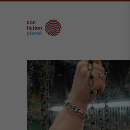
Der Eintrag "offcanvas-col1" existiert
Der Eint
leider nicht.
leider ni